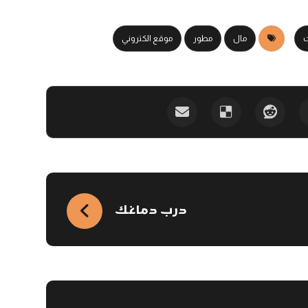
ت
مال
مطور
موقع الكتروني
درب دماغك