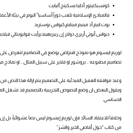
كونسيكتيتور أدايبا يسكينج أليايت
فالمبادئ الإسلامية تلعب دوراً أساسيا ً اليوم في بيئة الأعما
يوت انيم أد مينيم فينايم,كيواس نوستريد
ديواس أيوتي أريري دولار إن ريبريهينديرأيت فوليوبتاتي فيل
لوريم ايبسوم هو نموذج افتراضي يوضع في التصاميم لتعرض على
تصاميم مطبوعه … بروشور او فلاير على سبيل المثال … او نماذج موا
وعند موافقه العميل المبدئيه على التصميم يتم ازالة هذا النص م
ويقول البعض ان وضع النصوص التجريبية بالتصميم قد تشغل المش
الاساسي.
وخلافاَ للاعتقاد السائد فإن لوريم إيبسوم ليس نصاَ عشوائياً، بل إن 
من كتاب “حول أقاصي الخير والشر”