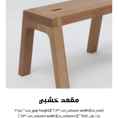
مقعد خشبي
[vc_row][vc_column width=”٢/٣″][cz_gap height=”٣٠px”
id=”cz_٦٧٥٤٠″][/vc_column][vc_column width=”١/٣″]