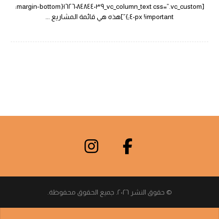
[vc_column_text css=”.vc_custom_١٦٢٦٠٨٤٨٤٤٠٣٩{margin-bottom:
٤٠px !important;}”]هذه هي قائمة المشاريع ...
© حقوق النشر ٢٠٢٦. جميع الحقوق محفوظة.