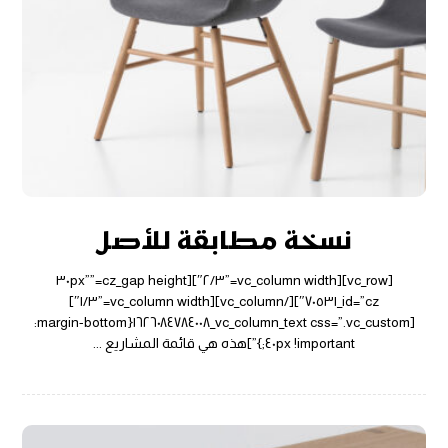
نسخة مطابقة للأصل
[vc_row][vc_column width=”٢/٣″][cz_gap height=”٣٠px”
id=”cz_٧٠٥٣١″][/vc_column][vc_column width=”١/٣″]
[vc_column_text css=”.vc_custom_١٦٢٦٠٨٤٧٨٤٠٠٨{margin-bottom:
٤٠px !important;}”]هذه هي قائمة المشاريع ...