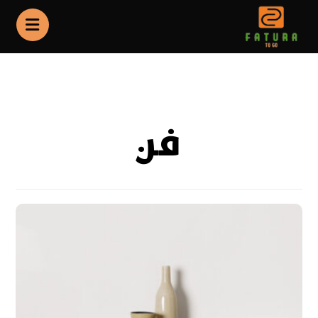
Portfolio
فن
فن