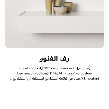
رف الفنون
[vc_row][vc_column width=”١/٣″][vc_column_text
css=”.vc_custom_١٦٢٦٠٨٤٨٠٤١٢٠{margin-bottom: ٤٠px
!important;}”]هذه هي قائمة المشاريع العملاقة، أي المشاريع ...