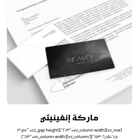
ماركة إنفينيتي
[vc_row][vc_column width=”٢/٣″][cz_gap height=”٣٠px”
id=”cz_١٥٣٠٦″][/vc_column][vc_column width=”١/٣″]