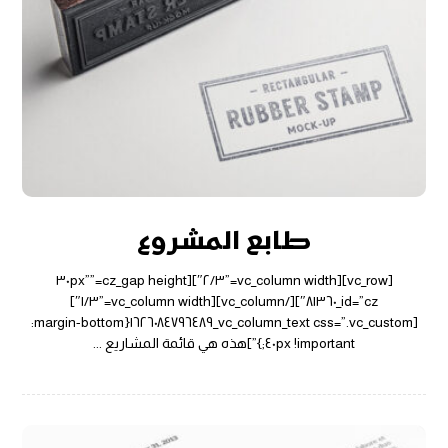
طابع المشروع
[vc_row][vc_column width=”٢/٣″][cz_gap height=”٣٠px”
id=”cz_٨١٣٦٠″][/vc_column][vc_column width=”١/٣″]
[vc_column_text css=”.vc_custom_١٦٢٦٠٨٤٧٩٦٤٨٩{margin-bottom:
٤٠px !important;}”]هذه هي قائمة المشاريع ...