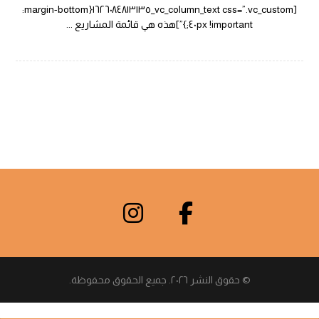
[vc_column_text css=”.vc_custom_١٦٢٦٠٨٤٨١٣١٣٥{margin-bottom:
٤٠px !important;}”]هذه هي قائمة المشاريع ...
© حقوق النشر ٢٠٢٦. جميع الحقوق محفوظة.