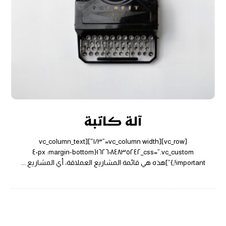
آلة كاتبة
[vc_row][vc_column width=”١/٣″][vc_column_text
css=”.vc_custom_١٦٢٦٠٨٤٨٣٥٢٤٢{margin-bottom: ٤٠px
!important;}”]هذه هي قائمة المشاريع العملاقة، أي المشاريع ...