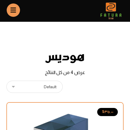
Products
هوديس
هوديس
عرض ⁦4⁩ من كل النتائج
$
٣٥.٠٠