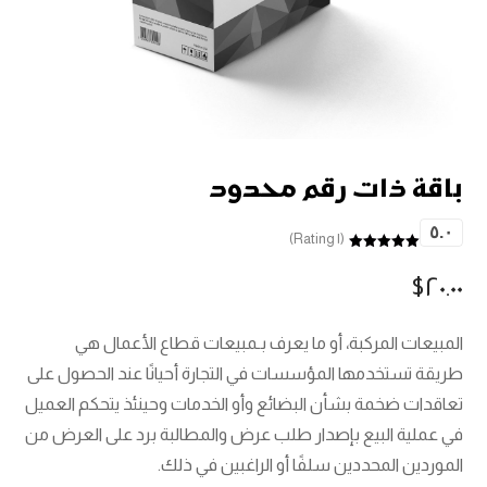
باقة ذات رقم محدود
٥.٠
(١ Rating)
تم التقييم بـ
٥.٠٠
من ٥
$
٢٠.٠٠
بناءً على
تقييم عميل
واحد
المبيعات المركبة، أو ما يعرف بـمبيعات قطاع الأعمال هي
طريقة تستخدمها المؤسسات في التجارة أحيانًا عند الحصول على
تعاقدات ضخمة بشأن البضائع وأو الخدمات وحينئذ يتحكم العميل
في عملية البيع بإصدار طلب عرض والمطالبة برد على العرض من
الموردين المحددين سلفًا أو الراغبين في ذلك.