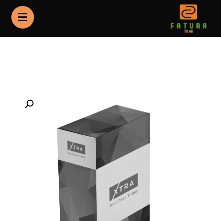
Products
قمصان
Enlarge the image